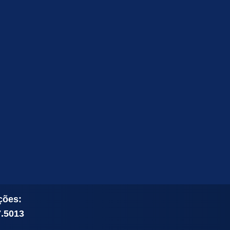
ções:
7.5013