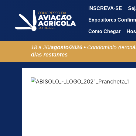
INSCREVA-SE
Sej
Expositores Confir
Como Chegar
Hos
18 a 20/
agosto/
2026 •
Condomínio Aeronáu
dias restantes