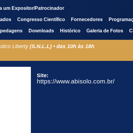
a um Expositor/Patrocinador
mados
Congresso Científico
Fornecedores
Programa
pedagens
Downloads
Histórico
Galeria de Fotos
C
tico Liberty
(S.N.L.L) •
das
10h
às
18h
Site:
https://www.abisolo.com.br/