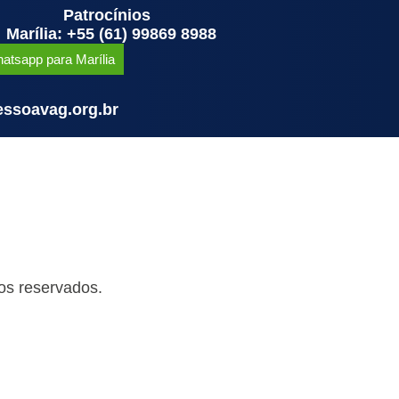
Patrocínios
Marília: +55 (61) 99869 8988
atsapp para Marília
ssoavag.org.br
os reservados.