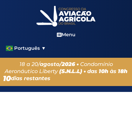
Menu
Português
▼
18 a 20/
agosto/
2026 •
Condomínio
Aeronáutico Liberty
(S.N.L.L) •
das
10h
às
18h
10
dias restantes