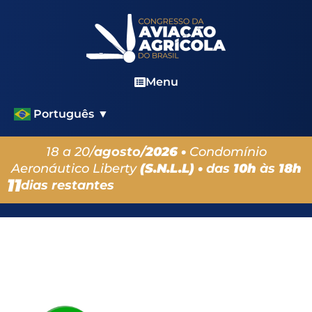
Menu
Português
▼
18 a 20/
agosto/
2026 •
Condomínio
Aeronáutico Liberty
(S.N.L.L) •
das
10h
às
18h
11
dias restantes