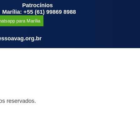
Patrocínios
Marília: +55 (61) 99869 8988
atsapp para Marília
ssoavag.org.br
os reservados.