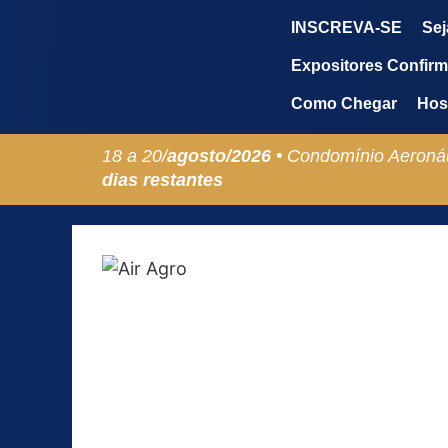
INSCREVA-SE
Sej
Expositores Confir
Como Chegar
Hos
18 a 20/
agosto/
2026 •
Condomínio Aeronáu
dias restantes