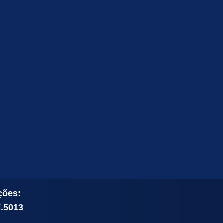
ções:
7.5013