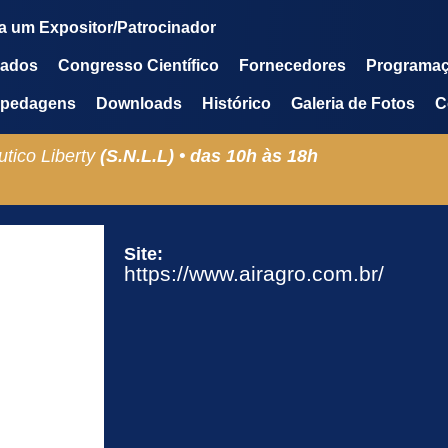
a um Expositor/Patrocinador
mados
Congresso Científico
Fornecedores
Programa
pedagens
Downloads
Histórico
Galeria de Fotos
C
tico Liberty
(S.N.L.L) •
das
10h
às
18h
Site:
https://www.airagro.com.br/