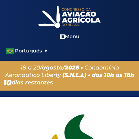
Menu
Português
▼
18 a 20/
agosto/
2026 •
Condomínio
Aeronáutico Liberty
(S.N.L.L) •
das
10h
às
18h
10
dias restantes