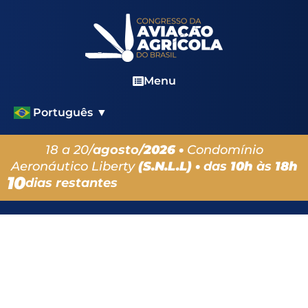
Menu
Português
▼
18 a 20/
agosto/
2026 •
Condomínio
Aeronáutico Liberty
(S.N.L.L) •
das
10h
às
18h
10
dias restantes