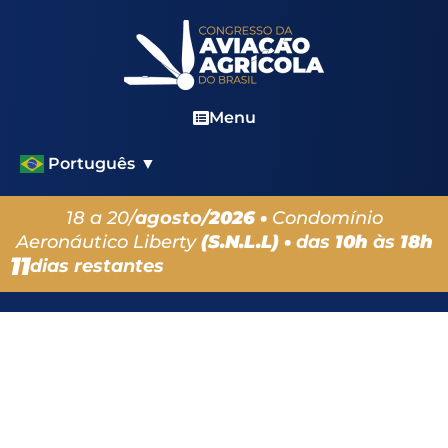
Menu
Português
▼
18 a 20/
agosto/
2026 •
Condomínio
Aeronáutico Liberty
(S.N.L.L) •
das
10h
às
18h
11
dias restantes