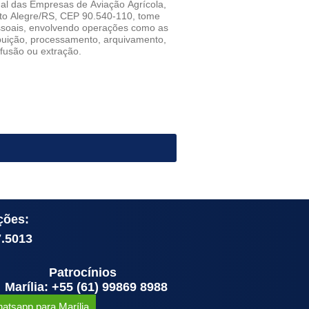
al das Empresas de Aviação Agrícola,
rto Alegre/RS, CEP 90.540-110, tome
essoais, envolvendo operações como as
ribuição, processamento, arquivamento,
fusão ou extração.
ções:
7.5013
Patrocínios
Marília: +55 (61) 99869 8988
atsapp para Marília