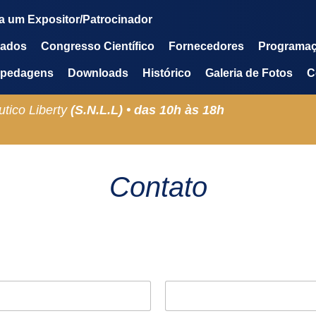
a um Expositor/Patrocinador
mados
Congresso Científico
Fornecedores
Programa
pedagens
Downloads
Histórico
Galeria de Fotos
C
tico Liberty
(S.N.L.L) •
das
10h
às
18h
Contato