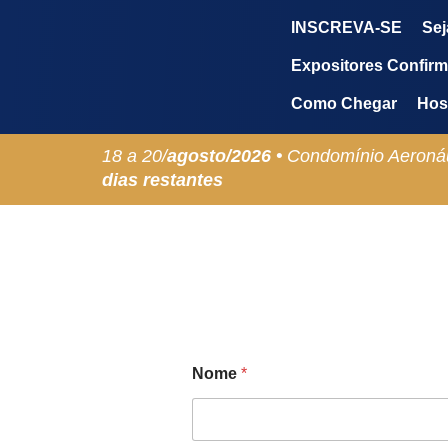
INSCREVA-SE
Sej
Expositores Confir
Como Chegar
Hos
18 a 20/
agosto/
2026 •
Condomínio Aeronáu
dias restantes
Nome
*