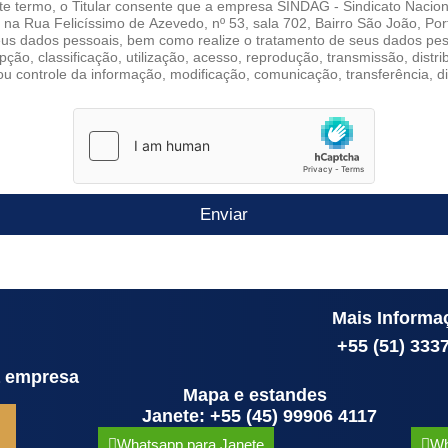
e termo, o Titular consente que a empresa SINDAG - Sindicato Nacion
a Rua Felicíssimo de Azevedo, nº 53, sala 702, Bairro São João, Po
seus dados pessoais, bem como realize o tratamento de seus dados p
pção, classificação, utilização, acesso, reprodução, transmissão, dist
u controle da informação, modificação, comunicação, transferência, di
Enviar
Mais Informa
+55 (51) 333
a empresa
Mapa e estandes
Janete: +55 (45) 99906 4117
Whatsapp para Janete
Wh