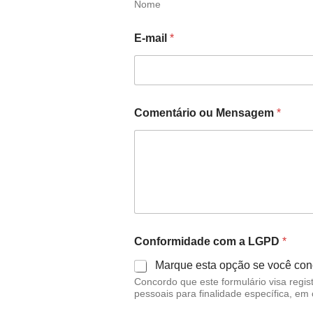
Nome
E-mail
*
Comentário ou Mensagem
*
M
Conformidade com a LGPD
*
e
n
Marque esta opção se você con
s
Concordo que este formulário visa regis
a
pessoais para finalidade específica, e
g
e