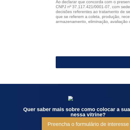
Ao declarar que concorda com o present
m
CNPJ nº 37.117.421/0001-07, com sede n
*
decisões referentes ao tratamento de 
*
que se referem a coleta, produção, rece
armazenamento, eliminação, avaliação o
Quer saber mais sobre como colocar a su
nessa vitrine?
Preencha o formulário de interesse