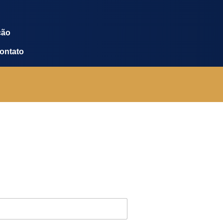
ção
ontato