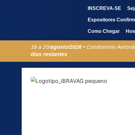
INSCREVA-SE
Sej
Expositores Confir
Como Chegar
Hos
18 a 20/
agosto/
2026 •
Condomínio Aeronáu
dias restantes