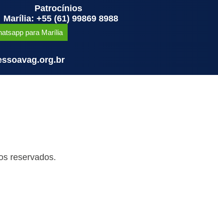
Patrocínios
Marília: +55 (61) 99869 8988
atsapp para Marília
ssoavag.org.br
os reservados.