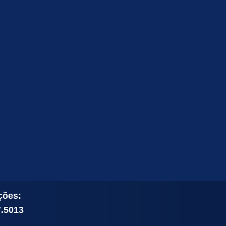
ções:
7.5013