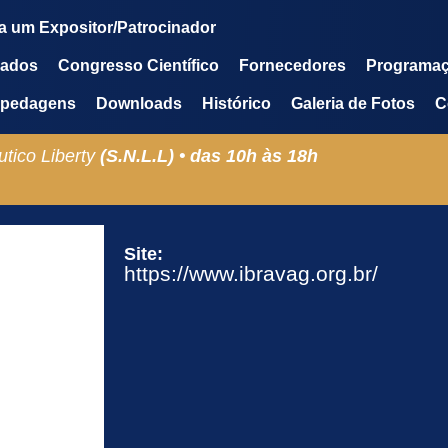
a um Expositor/Patrocinador
mados
Congresso Científico
Fornecedores
Programa
pedagens
Downloads
Histórico
Galeria de Fotos
C
tico Liberty
(S.N.L.L) •
das
10h
às
18h
Site:
https://www.ibravag.org.br/