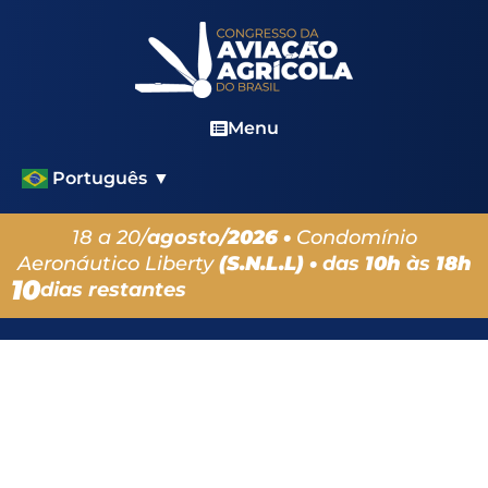
Menu
Português
▼
18 a 20/
agosto/
2026 •
Condomínio
Aeronáutico Liberty
(S.N.L.L) •
das
10h
às
18h
10
dias restantes