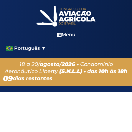
Menu
Português
▼
18 a 20/
agosto/
2026 •
Condomínio
Aeronáutico Liberty
(S.N.L.L) •
das
10h
às
18h
09
dias restantes