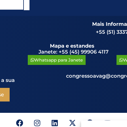
Mais Informa
+55 (51) 333
Mapa e estandes
Janete: +55 (45) 99906 4117
Whatsapp para Janete
W
congressoavag@congre
 a sua
se