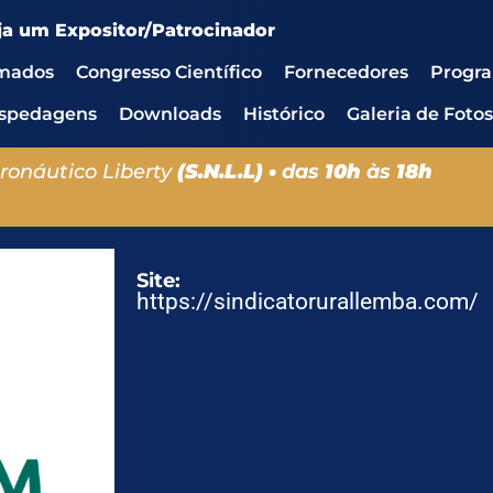
ja um Expositor/Patrocinador
rmados
Congresso Científico
Fornecedores
Progr
spedagens
Downloads
Histórico
Galeria de Fotos
ronáutico Liberty
(S.N.L.L) •
das
10h
às
18h
Site:
https://sindicatorurallemba.com/