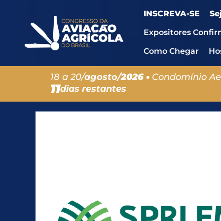
INSCREVA-SE
Se
Expositores Confi
Como Chegar
Ho
18 a 20/
agosto/
2026 •
Condomínio Ae
11
dias restantes