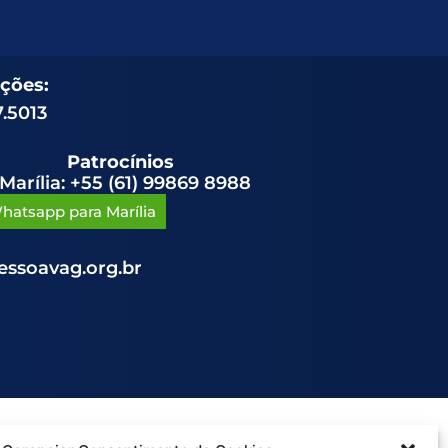
ções:
7.5013
Patrocínios
Marília: +55 (61) 99869 8988
hatsapp para Marília
ssoavag.org.br