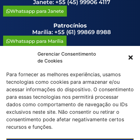
Janete: +55 (45) 99906 4117
Whatsapp para Janete
Patrocínios
Marília: +55 (61) 99869 8988
Whatsapp para Marília
Gerenciar Consentimento
congressoavag@congressoavag.org.br
de Cookies
Para fornecer as melhores experiências, usamos
tecnologias como cookies para armazenar e/ou
acessar informações do dispositivo. O consentimento
para essas tecnologias nos permitirá processar
Política de Cookies (BR)
dados como comportamento de navegação ou IDs
exclusivos neste site. Não consentir ou retirar o
consentimento pode afetar negativamente certos
©
2019-2026 Congresso da Aviação
recursos e funções.
Agrícola do Brasil. Todos os direitos
reservados.