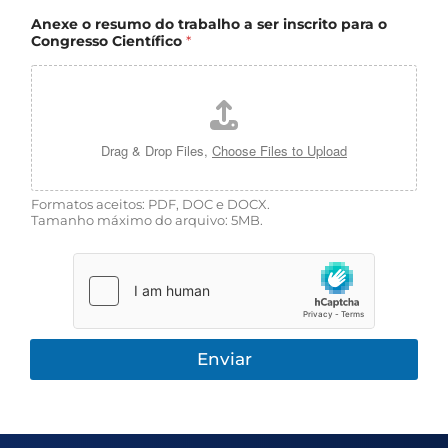
e
Anexe o resumo do trabalho a ser inscrito para o
t
Congresso Científico
*
r
a
b
a
l
h
o
Drag & Drop Files,
Choose Files to Upload
T
í
t
Formatos aceitos: PDF, DOC e DOCX.
u
Tamanho máximo do arquivo: 5MB.
l
o
Enviar