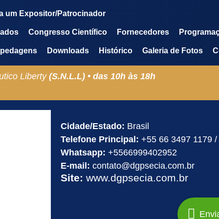
a um Expositor/Patrocinador
mados
Congresso Científico
Fornecedores
Programa
pedagens
Downloads
Histórico
Galeria de Fotos
C
tico Liberty
(S.N.L.L) •
das
10h
às
18h
Cidade/Estado:
Brasil
Telefone Principal:
+55 66 3497 1179 /
Whatsapp:
+5566999402952
E-mail:
contato@dgpsecia.com.br
Site:
www.dgpsecia.com.br
Envi