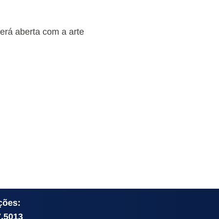
erá aberta com a arte
ções:
7.5013