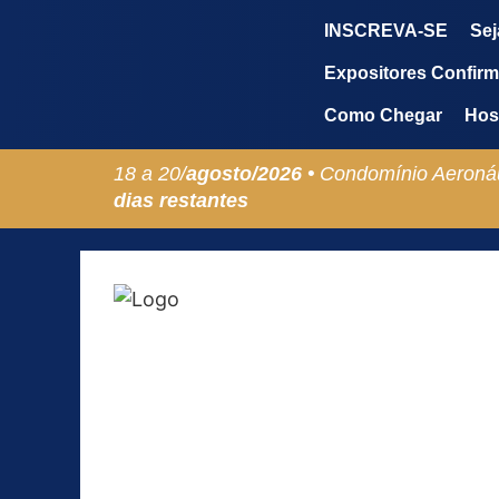
INSCREVA-SE
Sej
Expositores Confir
Como Chegar
Hos
18 a 20/
agosto/
2026 •
Condomínio Aeronáu
dias restantes