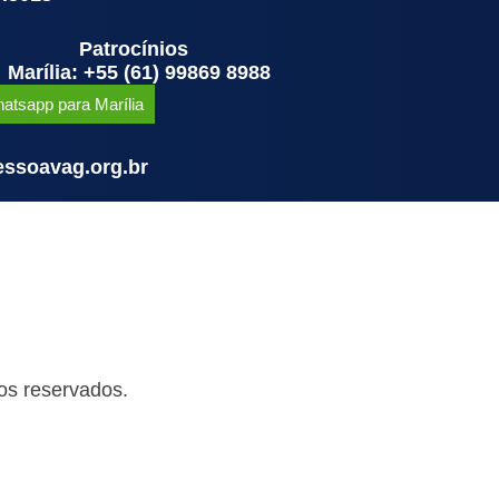
Patrocínios
Marília: +55 (61) 99869 8988
atsapp para Marília
ssoavag.org.br
os reservados.