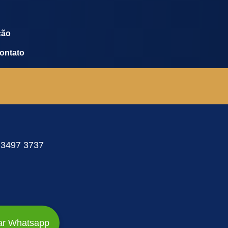
ção
ontato
 3497 3737
ar Whatsapp